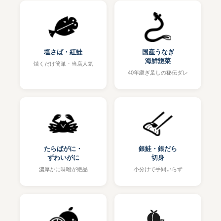
塩さば・紅鮭
国産うなぎ
海鮮惣菜
焼くだけ簡単・当店人気
40年継ぎ足しの秘伝ダレ
たらばがに・
銀鮭・銀だら
ずわいがに
切身
濃厚かに味噌が絶品
小分けで手間いらず