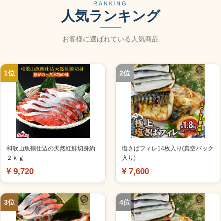
RANKING
人気ランキング
お客様に選ばれている人気商品
1位
2位
和歌山魚鶴仕込の天然紅鮭切身約
塩さばフィレ14枚入り(真空パック
２ｋｇ
入り)
¥ 9,720
¥ 7,600
3位
4位