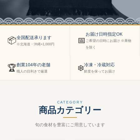
お届け日時指定OK
全国配送承ります
📦
📅
ご希望の日時にお届け ※果物
※北海道・沖縄+1,000円
を除く
創業104年の老舗
冷凍・冷蔵対応
🏆
❄️
職人の目利きで厳選
鮮度を保ってお届け
CATEGORY
商品カテゴリー
旬の食材を豊富にご用意しています