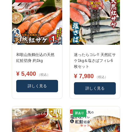
和歌山魚鶴仕込の天然
迷ったらコレ!! 天然紅サ
紅鮭切身 約1kg
ケ1kg＆塩さばフィレ6
枚セット
¥ 5,400
（税込）
¥ 7,980
（税込）
詳しく見る
詳しく見る
訳あり