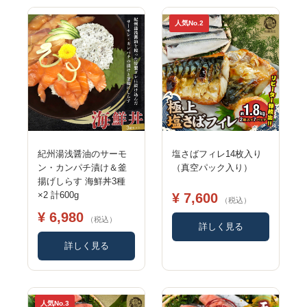
人気No.2
紀州湯浅醤油のサーモ
塩さばフィレ14枚入り
ン・カンパチ漬け＆釜
（真空パック入り）
揚げしらす 海鮮丼3種
×2 計600g
¥ 7,600
（税込）
¥ 6,980
（税込）
詳しく見る
詳しく見る
人気No.3