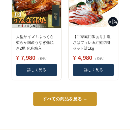
大型サイズ！ふっくら
【ご家庭用訳あり】塩
柔らか国産うなぎ蒲焼
さばフィレ＆紅鮭切身
き2尾 化粧箱入
セット計1kg
¥ 7,980
¥ 4,980
（税込）
（税込）
詳しく見る
詳しく見る
すべての商品を見る →