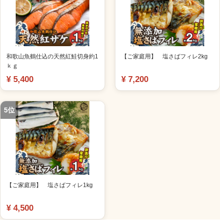
和歌山魚鶴仕込の天然紅鮭切身約1
【ご家庭用】 塩さばフィレ2kg
ｋｇ
¥ 5,400
¥ 7,200
5位
【ご家庭用】 塩さばフィレ1kg
¥ 4,500