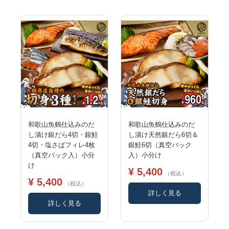
和歌山魚鶴仕込みのだ
和歌山魚鶴仕込みのだ
し漬け銀だら4切・銀鮭
し漬け天然銀だら6切＆
4切・塩さばフィレ4枚
銀鮭6切（真空パック
（真空パック入）小分
入）小分け
け
¥ 5,400
（税込）
¥ 5,400
（税込）
詳しく見る
詳しく見る