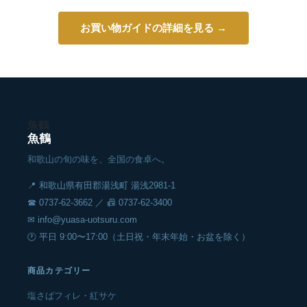
お買い物ガイドの詳細を見る →
魚鶴
魚鶴
和歌山の旬の味を、全国の食卓へ。
📍 和歌山県有田郡湯浅町 湯浅2981-1
☎ 0737-62-3662 ／ 📠 0737-62-3400
✉ info@yuasa-uotsuru.com
🕐 平日 9:00〜17:00（土日祝・年末年始・お盆を除く）
商品カテゴリー
塩さばフィレ・紅サケ