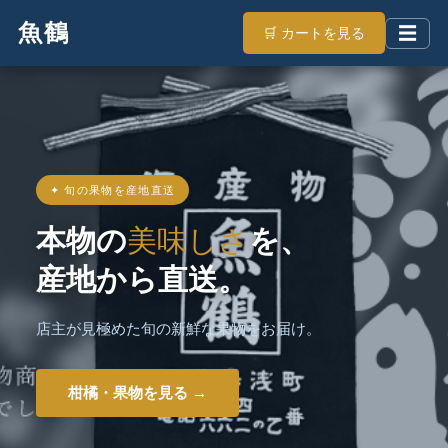
魚鶴
☰
🛒 カートを見る
✦ 旬の果物を産地直送
本物の
美味し
。
産地から直送
選した
店主が見極めた旬の新鮮な
卓へ。
柑橘・果物を見る →
人気の塩さば・紅鮭