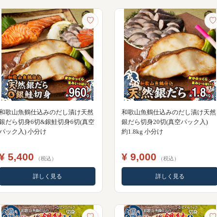
♡
♡
和歌山魚鶴仕込みのだし漬け天然
和歌山魚鶴仕込みのだし漬け天然
銀だら切身6切&銀鮭切身6切(真空
銀だら切身20切(真空パック入)
パック入) 小分け
約1.8kg 小分け
¥ 5,400
¥ 9,000
（税込）
（税込）
詳しく見る
詳しく見る
♡
♡