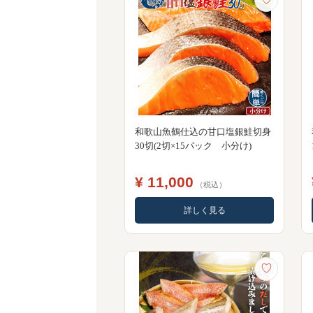
和歌山魚鶴仕込の甘口塩銀鮭切身
30切(2切×15パック 小分け)
¥ 11,000
（税込）
詳しく見る
♡