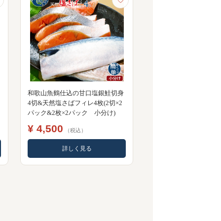
和歌山魚鶴仕込の甘口塩銀鮭切身
4切&天然塩さばフィレ4枚(2切×2
パック&2枚×2パック 小分け)
¥ 4,500
（税込）
詳しく見る