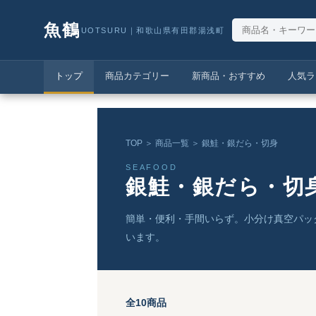
魚鶴
UOTSURU｜和歌山県有田郡湯浅町
トップ
商品カテゴリー
新商品・おすすめ
人気ラ
TOP
＞
商品一覧
＞ 銀鮭・銀だら・切身
SEAFOOD
銀鮭・銀だら・切
簡単・便利・手間いらず。小分け真空パッ
います。
全10商品