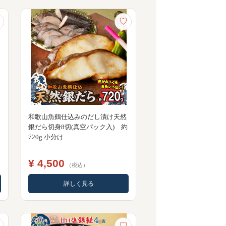
♡
和歌山魚鶴仕込みのだし漬け天然
銀だら切身8切(真空パック入) 約
720g 小分け
¥ 4,500
（税込）
詳しく見る
♡