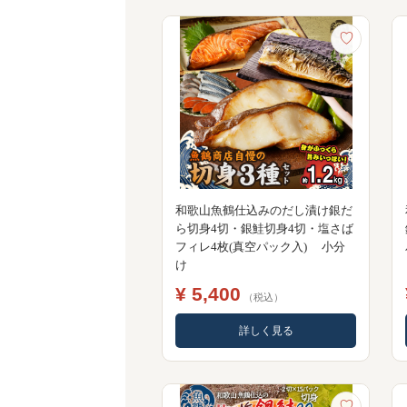
♡
和歌山魚鶴仕込みのだし漬け銀だ
ら切身4切・銀鮭切身4切・塩さば
フィレ4枚(真空パック入) 小分
け
¥ 5,400
（税込）
詳しく見る
♡