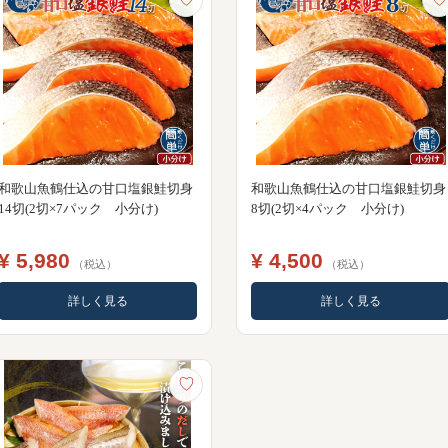
和歌山魚鶴仕込の甘口塩銀鮭切身
和歌山魚鶴仕込の甘口塩銀鮭切身
14切(2切×7パック 小分け)
8切(2切×4パック 小分け)
¥ 5,980
¥ 4,500
（税込）
（税込）
詳しく見る
詳しく見る
♡