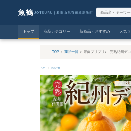
魚鶴
UOTSURU｜和歌山県有田郡湯浅町
トップ
商品カテゴリー
新商品・おすすめ
人気ラ
TOP
＞
商品一覧
＞ 果肉プリプリ♪ 完熟紀州デコ
TOP
商品一覧