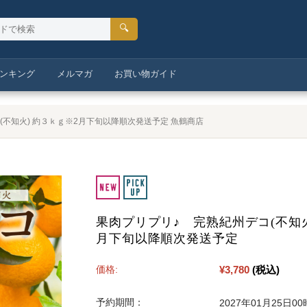
🔍
ンキング
メルマガ
お買い物ガイド
(不知火) 約３ｋｇ※2月下旬以降順次発送予定 魚鶴商店
果肉プリプリ♪ 完熟紀州デコ(不知火
月下旬以降順次発送予定
¥3,780
(税込)
価格:
予約期間：
2027年01月25日0